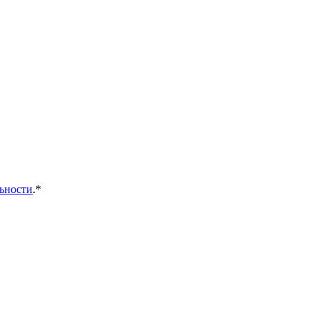
ьности
.*