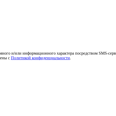
амного и/или информационного характера посредством SMS-серв
лены с
Политикой конфиденциальности
.