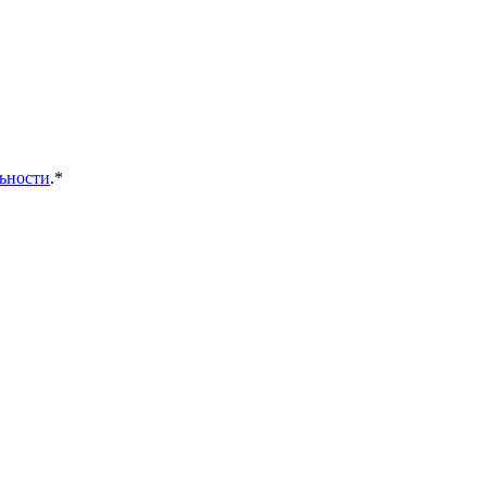
ьности
.*