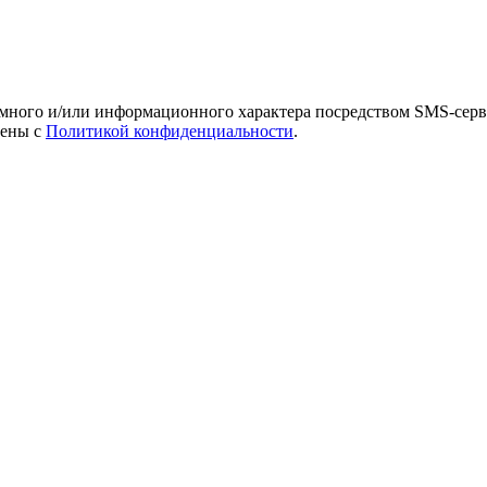
амного и/или информационного характера посредством SMS-серв
лены с
Политикой конфиденциальности
.