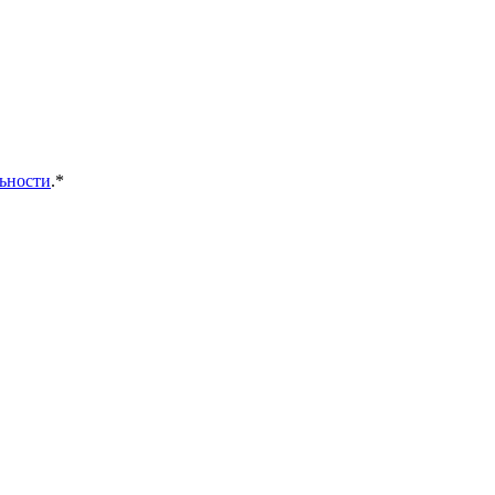
ьности
.*