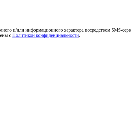
амного и/или информационного характера посредством SMS-серв
лены с
Политикой конфиденциальности
.