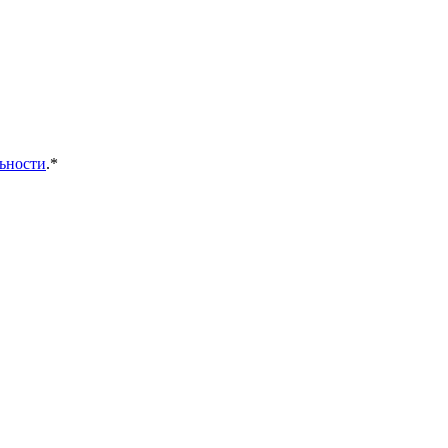
ьности
.*