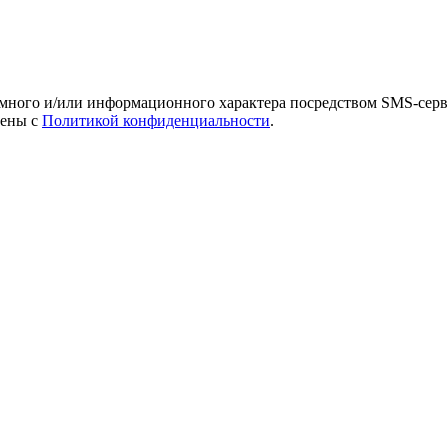
амного и/или информационного характера посредством SMS-серв
лены с
Политикой конфиденциальности
.