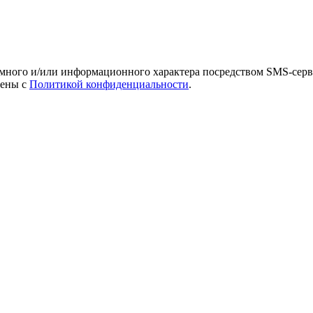
амного и/или информационного характера посредством SMS-серв
лены с
Политикой конфиденциальности
.