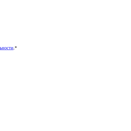
ьности
.*