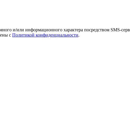
амного и/или информационного характера посредством SMS-серв
лены с
Политикой конфиденциальности
.