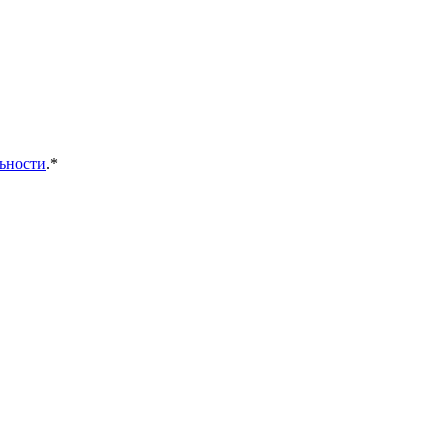
ьности
.*