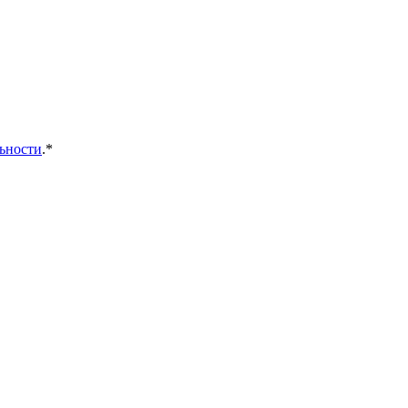
ьности
.*