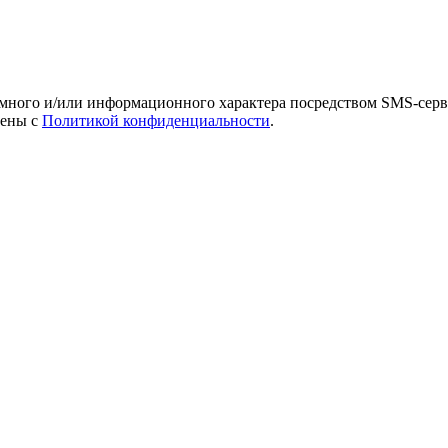
амного и/или информационного характера посредством SMS-серв
лены с
Политикой конфиденциальности
.