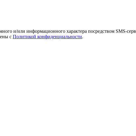
амного и/или информационного характера посредством SMS-серв
лены с
Политикой конфиденциальности
.