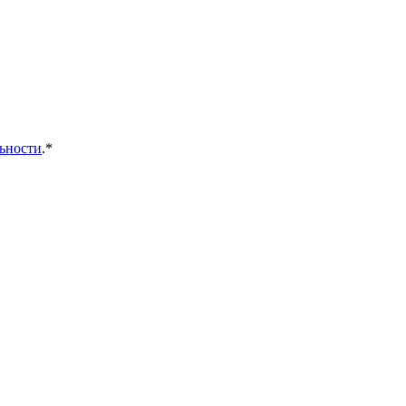
ьности
.*