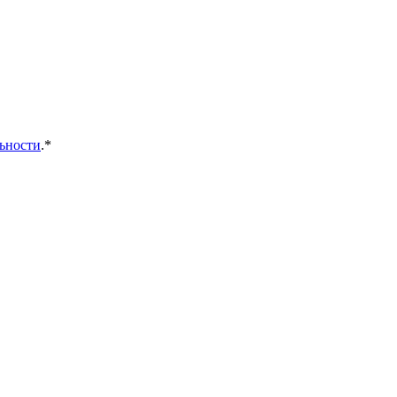
ьности
.*