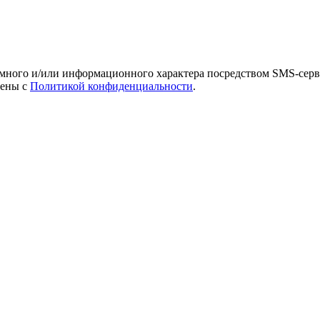
амного и/или информационного характера посредством SMS-серв
лены с
Политикой конфиденциальности
.