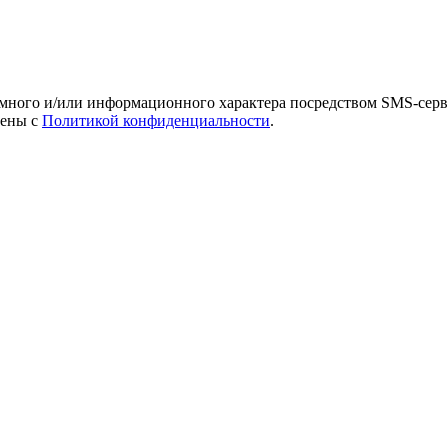
амного и/или информационного характера посредством SMS-серв
лены с
Политикой конфиденциальности
.