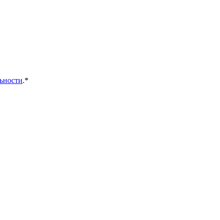
ьности
.*